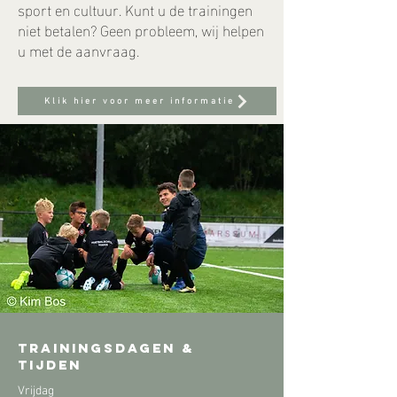
sport en cultuur. Kunt u de trainingen
niet betalen? Geen probleem, wij helpen
u met de aanvraag.
Klik hier voor meer informatie
Trainingsdagen &
tijden
Vrijdag